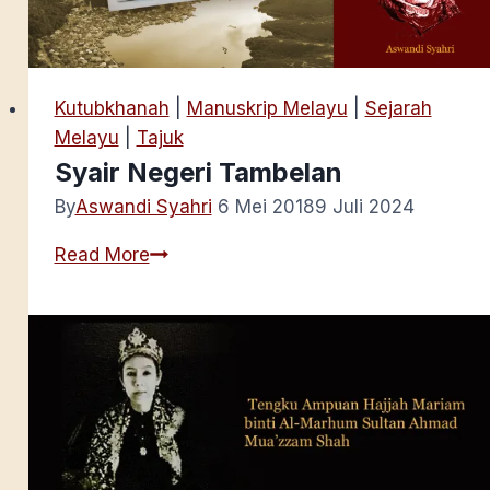
Kutubkhanah
|
Manuskrip Melayu
|
Sejarah
Melayu
|
Tajuk
Syair Negeri Tambelan
By
Aswandi Syahri
6 Mei 2018
9 Juli 2024
Syair
Read More
Negeri
Tambelan