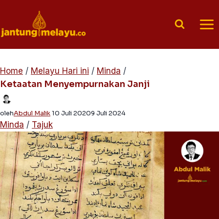
Skip
to
content
Home
/
Melayu Hari ini
/
Minda
/
Ketaatan Menyempurnakan Janji
oleh
Abdul Malik
10 Juli 2020
9 Juli 2024
Minda
/
Tajuk