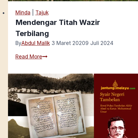
Minda
|
Tajuk
Mendengar Titah Wazir
Terbilang
By
Abdul Malik
3 Maret 2020
9 Juli 2024
Mendengar
Read More
Titah
Wazir
Terbilang