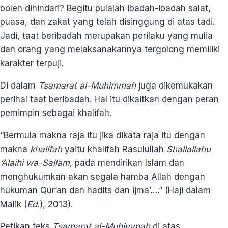
boleh dihindari? Begitu pulalah ibadah-ibadah salat,
puasa, dan zakat yang telah disinggung di atas tadi.
Jadi, taat beribadah merupakan perilaku yang mulia
dan orang yang melaksanakannya tergolong memiliki
karakter terpuji.
Di dalam
Tsamarat al-Muhimmah
juga dikemukakan
perihal taat beribadah. Hal itu dikaitkan dengan peran
pemimpin sebagai khalifah.
“Bermula makna raja itu jika dikata raja itu dengan
makna
khalifah
yaitu khalifah Rasulullah
Shallallahu
‘Alaihi wa-Sallam
, pada mendirikan Islam dan
menghukumkan akan segala hamba Allah dengan
hukuman Qur’an dan hadits dan ijma’….” (Haji dalam
Malik (
Ed.
), 2013).
Petikan teks
Tsamarat al-Muhimmah
di atas