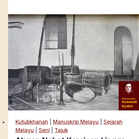
Siti
Lela
Mengerna:
Berhati
di
Pantai
Berjiwa
di
Gunung
Kutubkhanah
|
Manuskrip Melayu
|
Sejarah
Melayu
|
Seni
|
Tajuk