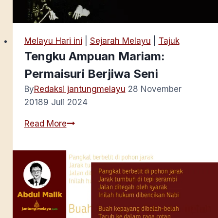
Melayu Hari ini
|
Sejarah Melayu
|
Tajuk
Tengku Ampuan Mariam:
Permaisuri Berjiwa Seni
By
Redaksi jantungmelayu
28 November
2018
9 Juli 2024
Tengku
Read More
Ampuan
Mariam:
Permaisuri
Berjiwa
Seni