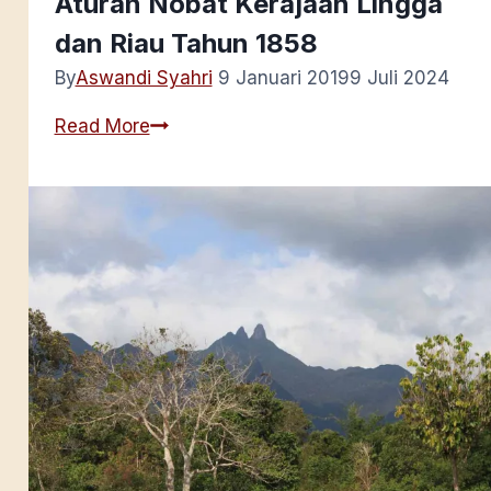
Aturan Nobat Kerajaan Lingga
dan Riau Tahun 1858
By
Aswandi Syahri
9 Januari 2019
9 Juli 2024
Aturan
Read More
Nobat
Kerajaan
Lingga
dan
Riau
Tahun
1858