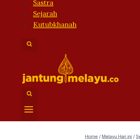
Sastra
Sejarah
Kutubkhanah
Home
/
Melayu Hari ini
/
S