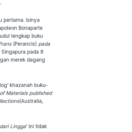
.
 pertama. Isinya
Napoleon Bonaparte
Judul lengkap buku
Prans
(Perancis)
pada
 Singapura pada 8
ngan merek dagang
talog’ khazanah buku-
of Materials published
llections
(Australia,
dari Lingga
’ ini tidak