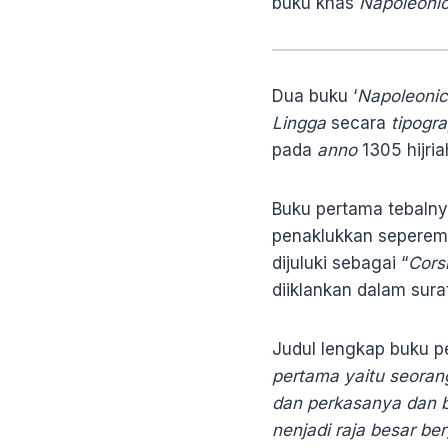
buku khas
Napoleoni
Dua buku ‘
Napoleoni
Lingga
secara
tipogr
pada
anno
1305 hijri
Buku pertama tebalny
penaklukkan seperemp
dijuluki sebagai “
Cors
diiklankan dalam sura
Judul lengkap buku p
pertama yaitu seoran
dan perkasanya dan b
nenjadi raja besar be