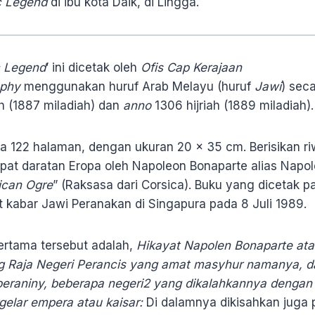
c Legend
di ibu kota Daik, di Lingga.
c Legend
’ ini dicetak oleh
Ofis Cap Kerajaan
aphy
menggunakan huruf Arab Melayu (huruf
Jawi
) seca
ah (1887 miladiah) dan
anno
1306 hijriah (1889 miladiah).
a 122 halaman, dengan ukuran 20 x 35 cm. Berisikan ri
at daratan Eropa oleh Napoleon Bonaparte alias Napol
ican Ogre
” (Raksasa dari Corsica). Buku yang dicetak p
t kabar Jawi Peranakan di Singapura pada 8 Juli 1989.
ertama tersebut adalah,
Hikayat Napolen Bonaparte at
g Raja Negeri Perancis yang amat masyhur namanya, da
eraniny, beberapa negeri2 yang dikalahkannya dengan 
rgelar empera atau kaisar:
Di dalamnya dikisahkan juga 