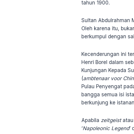
tahun 1900.
Sultan Abdulrahman 
Oleh karena itu, buka
berkumpul dengan sa
Kecenderungan ini ter
Henri Borel dalam seb
Kunjungan Kepada Sul
(
ambtenaar voor Chi
Pulau Penyengat pada
bangga semua isi ist
berkunjung ke istan
Apabila
zeitgeist
atau
‘
Napoleonic Legend
’