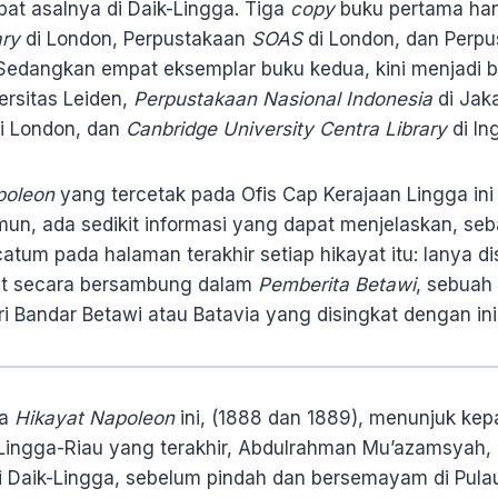
pat asalnya di Daik-Lingga. Tiga
copy
buku pertama ha
ary
di London, Perpustakaan
SOAS
di London, dan Perpu
 Sedangkan empat eksemplar buku kedua, kini menjadi ba
ersitas Leiden,
Perpustakaan Nasional Indonesia
di Jaka
i London, dan
Canbridge University Centra Library
di Ing
poleon
yang tercetak pada Ofis Cap Kerajaan Lingga in
un, ada sedikit informasi yang dapat menjelaskan, se
atum pada halaman terakhir setiap hikayat itu: Ianya dis
at secara bersambung dalam
Pemberita Betawi
, sebuah
 Bandar Betawi atau Batavia yang disingkat dengan inis
ua
Hikayat Napoleon
ini, (1888 dan 1889), menunjuk k
Lingga-Riau yang terakhir, Abdulrahman Mu’azamsyah, k
i Daik-Lingga, sebelum pindah dan bersemayam di Pul