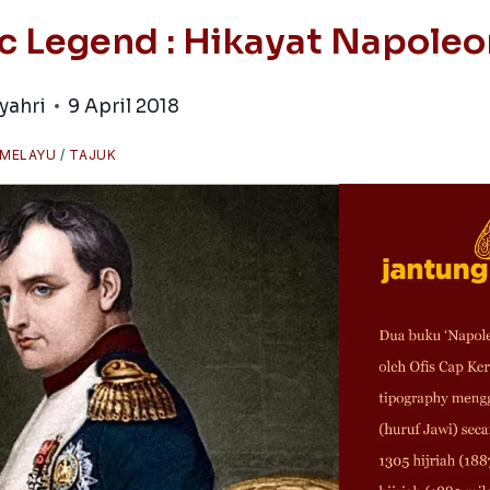
 Legend : Hikayat Napoleon
yahri
9 April 2018
 MELAYU
/
TAJUK