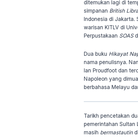
ditemukan lagi di tem
simpanan
British Libr
Indonesia di Jakarta.
warisan KITLV di Univ
Perpustakaan
SOAS
d
Dua buku
Hikayat Na
nama penulisnya. Nam
Ian Proudfoot dan terc
Napoleon yang dimu
berbahasa Melayu dari
Tarikh pencetakan d
pemerintahan Sultan 
masih
bermastautin
d