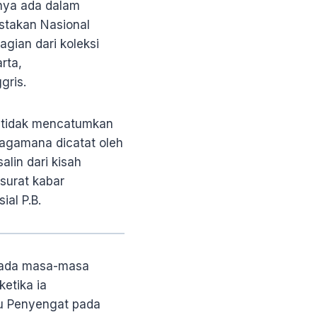
nya ada dalam
stakan Nasional
gian dari koleksi
rta,
gris.
i tidak mencatumkan
bagamana dicatat oleh
alin dari kisah
 surat kabar
ial P.B.
epada masa-masa
etika ia
au Penyengat pada