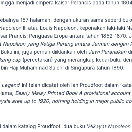
 hingga menjadi empera kaisar Perancis pada tahun 1804
ebalnya 157 halaman, dengan ukuran sama seperti buku
apoleon III atau Louis Napoleon, keponakan laki-laki 
isar Prancis: Penguasa Eropa antara tahun 1852-1870. 
t Napoleon yang Ketiga Perang antara Jerman dengan 
Buku ini, juga pernah diiklankan oleh
Jawi Peranakan
di
kang cap
(percetakan) yang merangkap kedai buku de
 bin Haji Muhammad Saleh’ di Singapura tahun 1890.
c Legend
’ ini telah dicatat oleh Ian Proudfoot dalam ‘ka
 lama,
Eearly Malay Printed Book A provisional account 
ysia area up to 1920, nothing holding in major public co
 dalam katalog Proudfoot, dua buku ‘
Hikayat Napoleon 