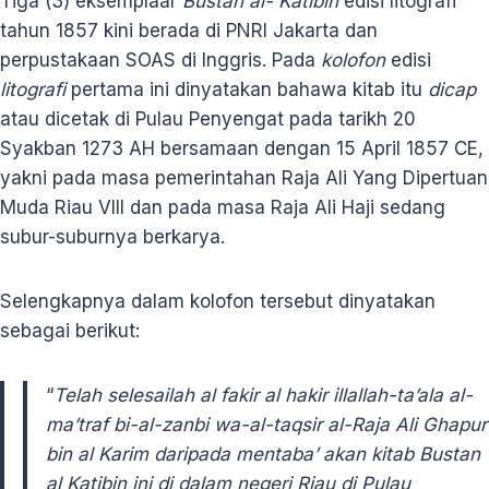
Tiga (3) eksemplaar
Bustan al- Katibin
edisi litografi
tahun 1857 kini berada di PNRI Jakarta dan
perpustakaan SOAS di Inggris. Pada
kolofon
edisi
litografi
pertama ini dinyatakan bahawa kitab itu
dicap
atau dicetak di Pulau Penyengat pada tarikh 20
Syakban 1273 AH bersamaan dengan 15 April 1857 CE,
yakni pada masa pemerintahan Raja Ali Yang Dipertuan
Muda Riau VIII dan pada masa Raja Ali Haji sedang
subur-suburnya berkarya.
Selengkapnya dalam kolofon tersebut dinyatakan
sebagai berikut:
“
Telah selesailah al fakir al hakir illallah-ta’ala al-
ma’traf bi-al-zanbi wa-al-taqsir al-Raja Ali Ghapur
bin al Karim daripada mentaba’ akan kitab Bustan
al Katibin ini di dalam negeri Riau di Pulau