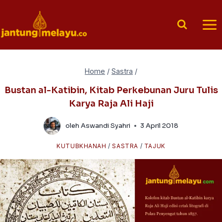
Skip
to
content
Home
/
Sastra
/
Bustan al-Katibin, Kitab Perkebunan Juru Tulis
Karya Raja Ali Haji
oleh
Aswandi Syahri
3 April 2018
KUTUBKHANAH
/
SASTRA
/
TAJUK