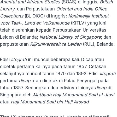
Ariental
and Africam Studies
(SOAS) di Inggris;
British
Library,
dan Perpustakaan
Oriental and India Office
Collections
(BL OIOC) di Inggris;
Koninkelijk
Instituut
voor Taal-, Land en Volkenkunde
(KITLV) yang kini
telah diserahkan kepada Perpustakaan Universitas
Leiden di Belanda;
National Library of
Singapore
; dan
perpustakaan
Rijkuniversiteit
te Leiden
(RUL), Belanda.
Edisi
litografi
ini muncul beberapa kali. Dicap atau
dicetak pertama kalinya pada tahun 1857. Cetakan
selanjutnya muncul tahun 1870 dan 1892. Edisi
litografi
pertama
dicap
atau dicetak di Pulau Penyngat pada
tahun 1857. Sedangkan dua edisinya lainnya
dicap
di
Singapura oleh
Matbaah Haji
Muhammad Said al-Jawi
atau
Haji
Muhammad Said bin Haji Arsyad
.