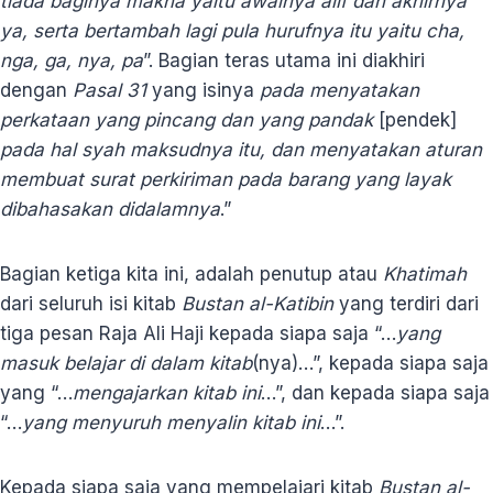
tiada baginya makna yaitu awalnya
alif dan
akhirnya
ya, serta bertambah
lagi pula hurufnya itu yaitu
cha,
nga, ga, nya, pa
”. Bagian teras utama ini diakhiri
dengan
Pasal 31
yang isinya
pada menyatakan
perkataan yang pincang dan yang
pandak
[pendek]
pada hal syah
maksudnya itu, dan menyatakan
aturan
membuat surat perkiriman
pada barang yang layak
dibahasakan
didalamnya
.”
Bagian ketiga kita ini, adalah penutup atau
Khatimah
dari seluruh isi kitab
Bustan al-Katibin
yang terdiri dari
tiga pesan Raja Ali Haji kepada siapa saja “…
yang
masuk belajar di dalam
kitab
(nya)…”, kepada siapa saja
yang “…
mengajarkan kitab ini
…”, dan kepada siapa saja
“…
yang menyuruh
menyalin kitab ini
…”.
Kepada siapa saja yang mempelajari kitab
Bustan al-