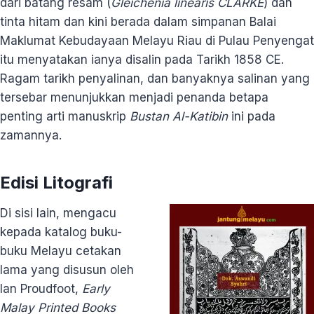
dari batang resam (
Gleichenia linearis CLARKE
) dan
tinta hitam dan kini berada dalam simpanan Balai
Maklumat Kebudayaan Melayu Riau di Pulau Penyengat
itu menyatakan ianya disalin pada Tarikh 1858 CE.
Ragam tarikh penyalinan, dan banyaknya salinan yang
tersebar menunjukkan menjadi penanda betapa
penting arti manuskrip
Bustan Al-Katibin
ini pada
zamannya.
Edisi Litografi
Di sisi lain, mengacu
kepada katalog buku-
buku Melayu cetakan
lama yang disusun oleh
Ian Proudfoot,
Early
Malay Printed Books