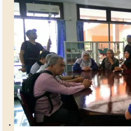
Riau
Raja
Ali
Marhum
Kantor
di
Pulau
Penyengat
Tahun
1854