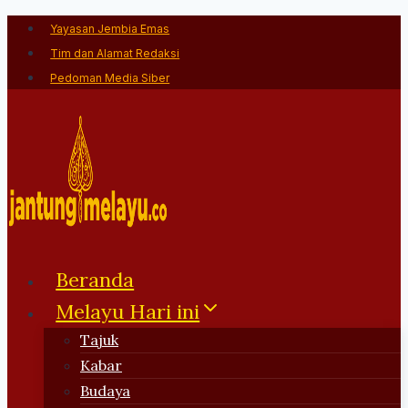
Skip
Yayasan Jembia Emas
to
Tim dan Alamat Redaksi
content
Pedoman Media Siber
Beranda
Melayu Hari ini
Tajuk
Kabar
Budaya