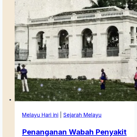
Brunei
Sudah
Lama
Punah
Melayu Hari ini
|
Sejarah Melayu
Penanganan Wabah Penyakit