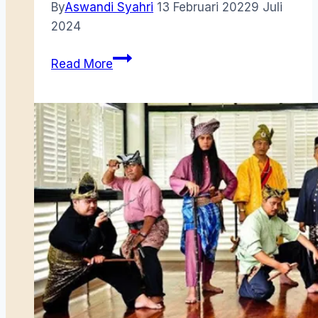
By
Aswandi Syahri
13 Februari 2022
9 Juli
2024
Datuk
Read More
Kaya
dan
Industri
Kapal
di
Pulau
Tambelan
Tahun
1900