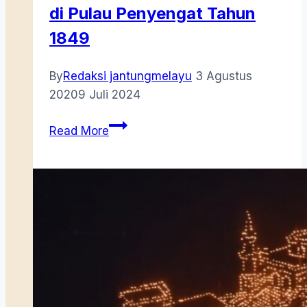
di Pulau Penyengat Tahun
1849
By
Redaksi jantungmelayu
3 Agustus
2020
9 Juli 2024
Penanganan
Read More
Wabah
Penyakit
di
Pulau
Penyengat
Tahun
1849