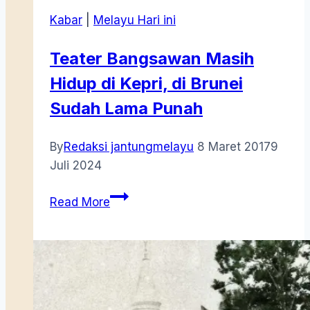
Kabar
|
Melayu Hari ini
Teater Bangsawan Masih
Hidup di Kepri, di Brunei
Sudah Lama Punah
By
Redaksi jantungmelayu
8 Maret 2017
9
Juli 2024
Teater
Read More
Bangsawan
Masih
Hidup
di
Kepri,
di