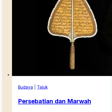
Budaya
|
Tajuk
Persebatian dan Marwah