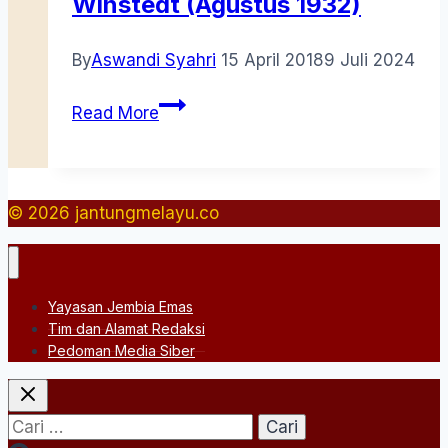
Winstedt (Agustus 1932)
By
Aswandi Syahri
15 April 2018
9 Juli 2024
Tuhfat
Read More
al-
Nafis
Edisi
R.O.
© 2026 jantungmelayu.co
Winstedt
(Agustus
1932)
Yayasan Jembia Emas
Tim dan Alamat Redaksi
Pedoman Media Siber
Cari