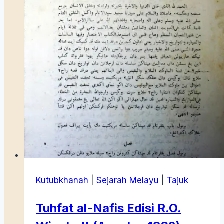
Kutubkhanah
|
Sejarah Melayu
|
Tajuk
Tuhfat al-Nafis Edisi R.O.