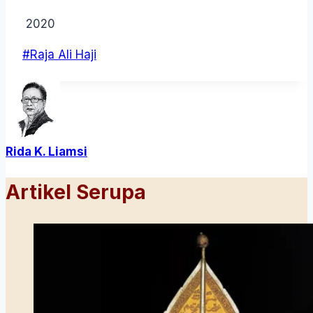
2020
Post
#
Raja Ali Haji
Tags:
Rida K. Liamsi
Artikel Serupa