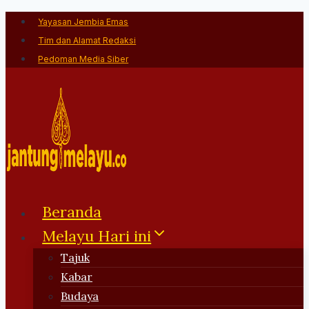
Skip
Yayasan Jembia Emas
to
Tim dan Alamat Redaksi
content
Pedoman Media Siber
Beranda
Melayu Hari ini
Tajuk
Kabar
Budaya