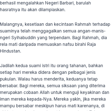
berhasil mengalahkan Negeri Barbari, barulah
hasratnya itu akan dilampiaskan.
Malangnya, kesetiaan dan kecintaan Rahmah terhadap
suaminya telah menggagalkan semua angan-manis-
ngeri Syihabuddin yang terpendam. Bagi Rahmah, dia
rela mati daripada memuaskan nafsu birahi Raja
Hindustan.
Jadilah kedua suami istri itu orang tahanan, bahkan
setiap hari mereka didera dengan pelbagai jenis
pukulan. Walau harus menderita, keduanya tetap
bersabar. Bagi mereka, semua siksaan yang diterima
merupakan cobaan Allah untuk menguji keyakinan dan
iman mereka kepada-Nya. Mereka yakin, jika mereka
mampu bersabar meskipun harus mati karenanya, di