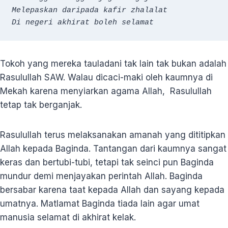
Melepaskan daripada kafir zhalalat
Di negeri akhirat boleh selamat
Tokoh yang mereka tauladani tak lain tak bukan adalah
Rasulullah SAW. Walau dicaci-maki oleh kaumnya di
Mekah karena menyiarkan agama Allah, Rasulullah
tetap tak berganjak.
Rasulullah terus melaksanakan amanah yang dititipkan
Allah kepada Baginda. Tantangan dari kaumnya sangat
keras dan bertubi-tubi, tetapi tak seinci pun Baginda
mundur demi menjayakan perintah Allah. Baginda
bersabar karena taat kepada Allah dan sayang kepada
umatnya. Matlamat Baginda tiada lain agar umat
manusia selamat di akhirat kelak.