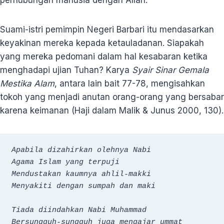
Suami-istri pemimpin Negeri Barbari itu mendasarkan
keyakinan mereka kepada ketauladanan. Siapakah
yang mereka pedomani dalam hal kesabaran ketika
menghadapi ujian Tuhan? Karya
Syair Sinar Gemala
Mestika Alam
, antara lain bait 77-78, mengisahkan
tokoh yang menjadi anutan orang-orang yang bersabar
karena keimanan (Haji dalam Malik & Junus 2000, 130).
Apabila dizahirkan olehnya Nabi
Agama Islam yang terpuji
Mendustakan kaumnya ahlil-makki
Menyakiti dengan sumpah dan maki
Tiada diindahkan Nabi Muhammad
Bersungguh-sungguh juga mengajar ummat