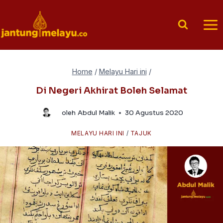
Skip
to
content
Home
/
Melayu Hari ini
/
Di Negeri Akhirat Boleh Selamat
oleh
Abdul Malik
30 Agustus 2020
MELAYU HARI INI
/
TAJUK