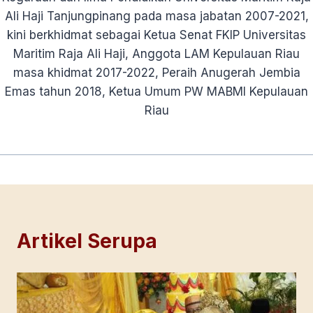
Ali Haji Tanjungpinang pada masa jabatan 2007-2021,
kini berkhidmat sebagai Ketua Senat FKIP Universitas
Maritim Raja Ali Haji, Anggota LAM Kepulauan Riau
masa khidmat 2017-2022, Peraih Anugerah Jembia
Emas tahun 2018, Ketua Umum PW MABMI Kepulauan
Riau
Artikel Serupa