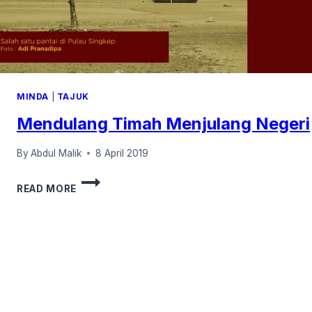
MINDA
|
TAJUK
Mendulang Timah Menjulang Negeri
By
Abdul Malik
8 April 2019
MENDULANG
READ MORE
TIMAH
MENJULANG
NEGERI