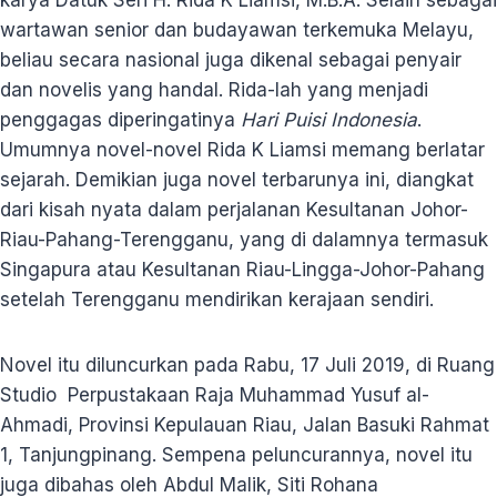
karya Datuk Seri H. Rida K Liamsi, M.B.A. Selain sebagai
wartawan senior dan budayawan terkemuka Melayu,
beliau secara nasional juga dikenal sebagai penyair
dan novelis yang handal. Rida-lah yang menjadi
penggagas diperingatinya
Hari Puisi Indonesia
.
Umumnya novel-novel Rida K Liamsi memang berlatar
sejarah. Demikian juga novel terbarunya ini, diangkat
dari kisah nyata dalam perjalanan Kesultanan Johor-
Riau-Pahang-Terengganu, yang di dalamnya termasuk
Singapura atau Kesultanan Riau-Lingga-Johor-Pahang
setelah Terengganu mendirikan kerajaan sendiri.
Novel itu diluncurkan pada Rabu, 17 Juli 2019, di Ruang
Studio Perpustakaan Raja Muhammad Yusuf al-
Ahmadi, Provinsi Kepulauan Riau, Jalan Basuki Rahmat
1, Tanjungpinang. Sempena peluncurannya, novel itu
juga dibahas oleh Abdul Malik, Siti Rohana