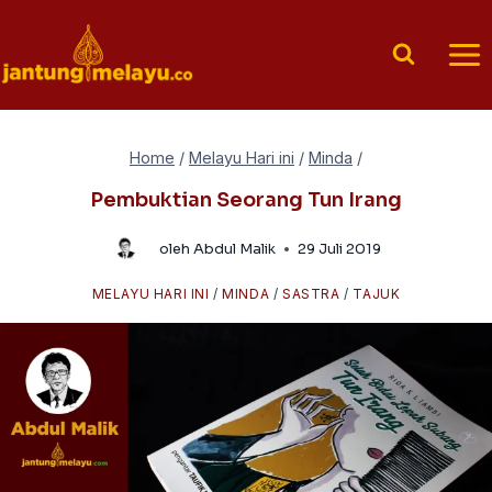
Skip
to
content
Home
/
Melayu Hari ini
/
Minda
/
Pembuktian Seorang Tun Irang
oleh
Abdul Malik
29 Juli 2019
MELAYU HARI INI
/
MINDA
/
SASTRA
/
TAJUK