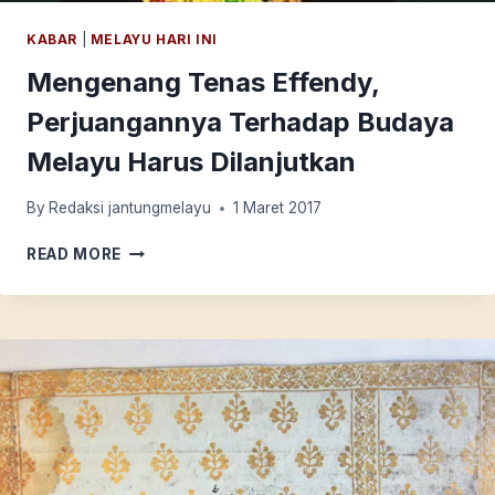
KABAR
|
MELAYU HARI INI
Mengenang Tenas Effendy,
Perjuangannya Terhadap Budaya
Melayu Harus Dilanjutkan
By
Redaksi jantungmelayu
1 Maret 2017
MENGENANG
READ MORE
TENAS
EFFENDY,
PERJUANGANNYA
TERHADAP
BUDAYA
MELAYU
HARUS
DILANJUTKAN