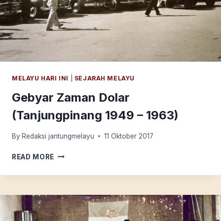
MELAYU HARI INI
|
SEJARAH MELAYU
Gebyar Zaman Dolar
(Tanjungpinang 1949 – 1963)
By
Redaksi jantungmelayu
11 Oktober 2017
GEBYAR
READ MORE
ZAMAN
DOLAR
(TANJUNGPINANG
1949
–
1963)