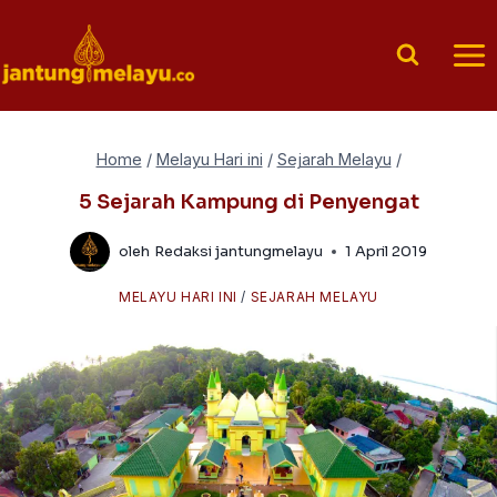
Skip
to
content
Home
/
Melayu Hari ini
/
Sejarah Melayu
/
5 Sejarah Kampung di Penyengat
oleh
Redaksi jantungmelayu
1 April 2019
MELAYU HARI INI
/
SEJARAH MELAYU