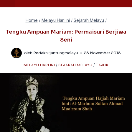
Home
/
Melayu Hari ini
/
Sejarah Melayu
/
Tengku Ampuan Mariam: Permaisuri Berjiwa
Seni
oleh
Redaksi jantungmelayu
28 November 2018
MELAYU HARI INI
/
SEJARAH MELAYU
/
TAJUK