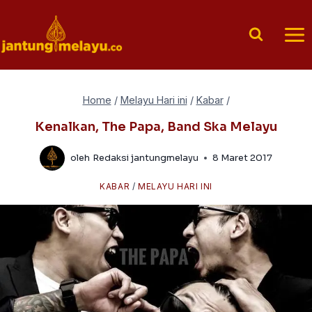
Skip
to
content
Home
/
Melayu Hari ini
/
Kabar
/
Kenalkan, The Papa, Band Ska Melayu
oleh
Redaksi jantungmelayu
8 Maret 2017
KABAR
/
MELAYU HARI INI