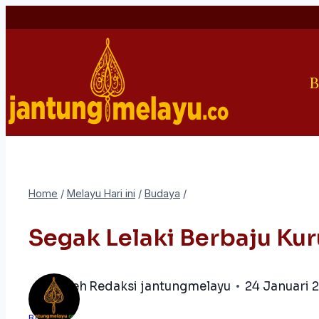
Skip
to
content
B
Home
/
Melayu Hari ini
/
Budaya
/
Segak Lelaki Berbaju Ku
oleh
Redaksi jantungmelayu
24 Januari 
BUDAYA