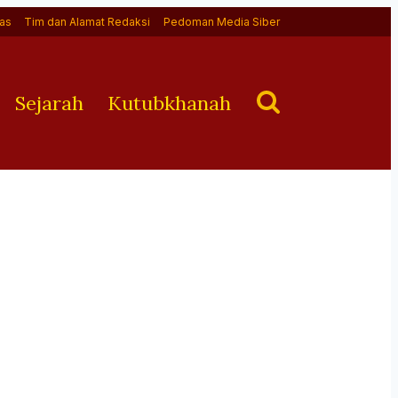
as
Tim dan Alamat Redaksi
Pedoman Media Siber
Sejarah
Kutubkhanah