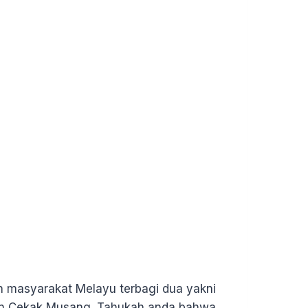
h masyarakat Melayu terbagi dua yakni
an Cekak Musang. Tahukah anda bahwa