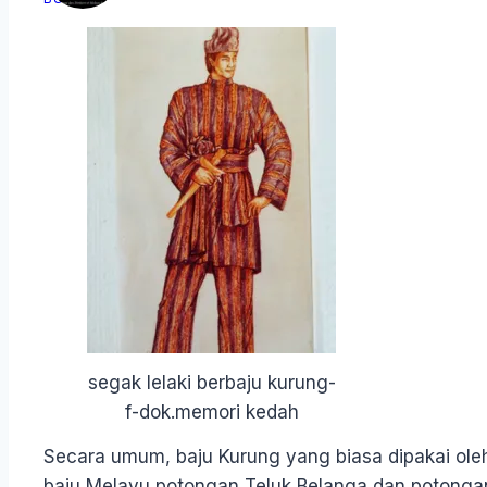
segak lelaki berbaju kurung-
f-dok.memori kedah
Secara umum, baju Kurung yang biasa dipakai ole
baju Melayu potongan Teluk Belanga dan potong