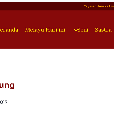
Yayasan Jembia Em
eranda
Melayu Hari ini
Seni
Sastra
rung
2017