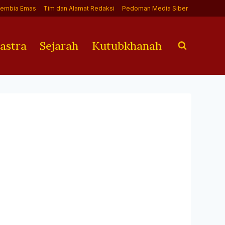
Jembia Emas
Tim dan Alamat Redaksi
Pedoman Media Siber
astra
Sejarah
Kutubkhanah