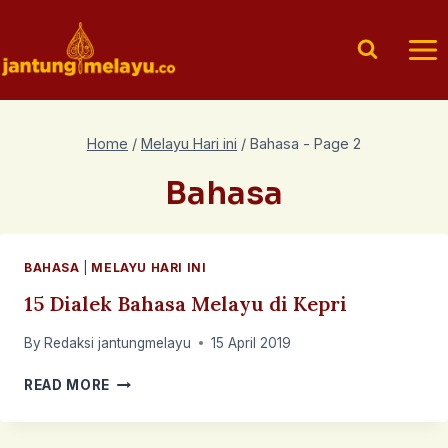
Skip
to
content
Home
/
Melayu Hari ini
/
Bahasa
- Page 2
Bahasa
BAHASA
|
MELAYU HARI INI
15 Dialek Bahasa Melayu di Kepri
By
Redaksi jantungmelayu
15 April 2019
15
READ MORE
DIALEK
BAHASA
MELAYU