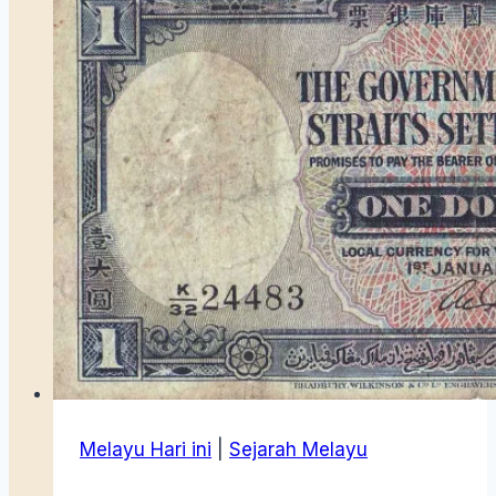
Berjiwa
Seni
Melayu Hari ini
|
Sejarah Melayu