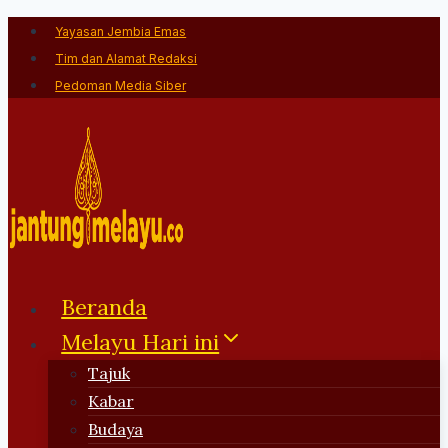
Skip
Yayasan Jembia Emas
to
Tim dan Alamat Redaksi
content
Pedoman Media Siber
Beranda
Melayu Hari ini
Tajuk
Kabar
Budaya