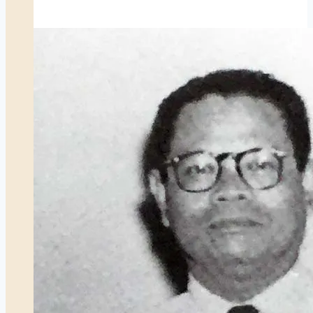
Indonesia
dan
Sejarah
Penerbangan
Kepulauan
Riau
di
Tanjungpinang
(1929-
1955)