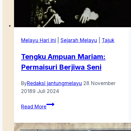
Melayu Hari ini
|
Sejarah Melayu
|
Tajuk
Tengku Ampuan Mariam:
Permaisuri Berjiwa Seni
By
Redaksi jantungmelayu
28 November
2018
9 Juli 2024
Tengku
Read More
Ampuan
Mariam:
Permaisuri