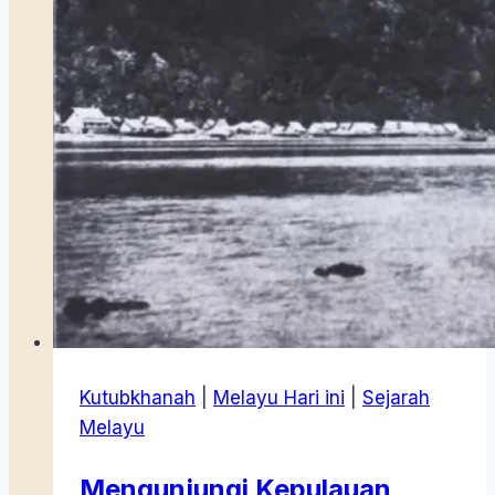
Kutubkhanah
|
Melayu Hari ini
|
Sejarah
Melayu
Mengunjungi Kepulauan