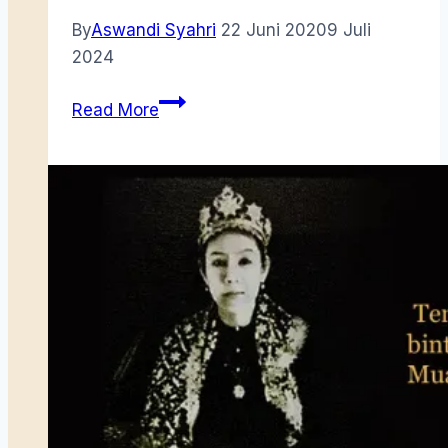
By
Aswandi Syahri
22 Juni 2020
9 Juli
2024
Riouw
Read More
Raad
(1947-
1950)