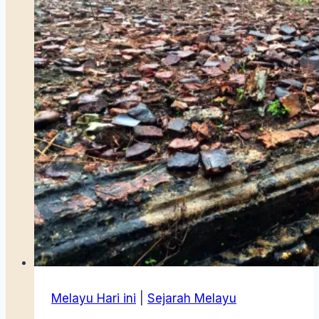
Kerajaan
Riau-
Lingga
1913
Melayu Hari ini
|
Sejarah Melayu