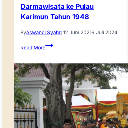
Darmawisata ke Pulau
Karimun Tahun 1948
By
Aswandi Syahri
12 Juni 2021
9 Juli 2024
Darmawisata
Read More
ke
Pulau
Karimun
Tahun
1948