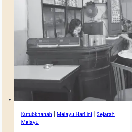
Kutubkhanah
|
Melayu Hari ini
|
Sejarah
Melayu