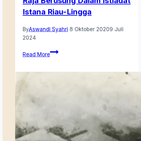
Raja Berusung Dalam Istiadat
Istana Riau-Lingga
By
Aswandi Syahri
8 Oktober 2020
9 Juli
2024
Istiadat
Read More
Mengarak
Mempelai
Raja
Berusung
Dalam
Istiadat
Istana
Riau-
Lingga