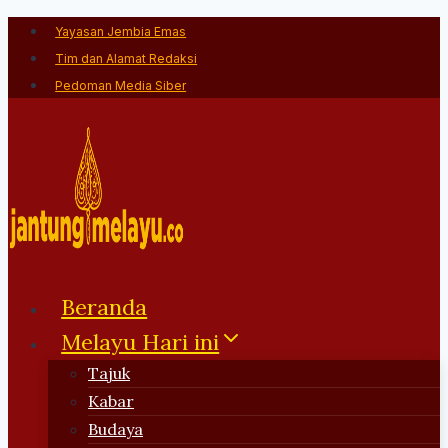
Skip
Yayasan Jembia Emas
to
Tim dan Alamat Redaksi
content
Pedoman Media Siber
Beranda
Melayu Hari ini
Tajuk
Kabar
Budaya