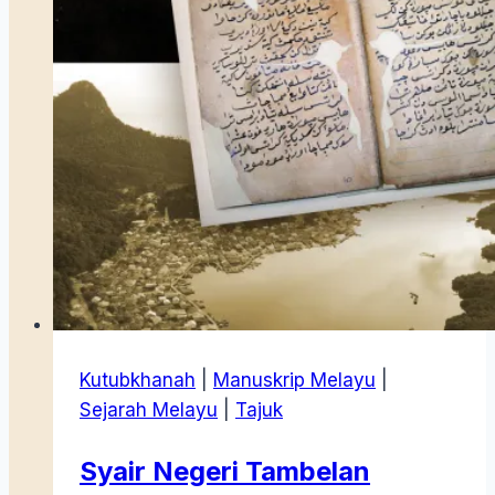
Kutubkhanah
|
Manuskrip Melayu
|
Sejarah Melayu
|
Tajuk
Syair Negeri Tambelan