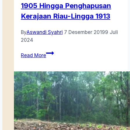
1905 Hingga Penghapusan
Kerajaan Riau-Lingga 1913
By
Aswandi Syahri
7 Desember 2019
9 Juli
2024
Perlawanan
Read More
Dari
Bukit
Bahjah:
Dari
Kontrak
Politik
1905
Hingga
Penghapusan