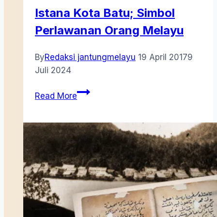
Istana Kota Batu; Simbol
Perlawanan Orang Melayu
By
Redaksi jantungmelayu
19 April 2017
9
Juli 2024
Istana
Read More
Kota
Batu;
Simbol
Perlawanan
Orang
Melayu